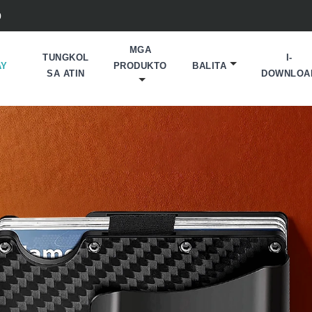
0
MGA
TUNGKOL
I-
AY
PRODUKTO
BALITA
SA ATIN
DOWNLOA