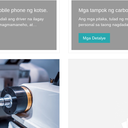
bile phone ng kotse.
Mga tampok ng carbon f
ali ang driver na ilagay
Ang mga pitaka, tulad ng 
g nagmamaneho, at
personal sa taong nagdadal
nhawahan at kaligtasan ay
wallet, isang metal na pita
katotohanan at hayaang...
Mga Detalye