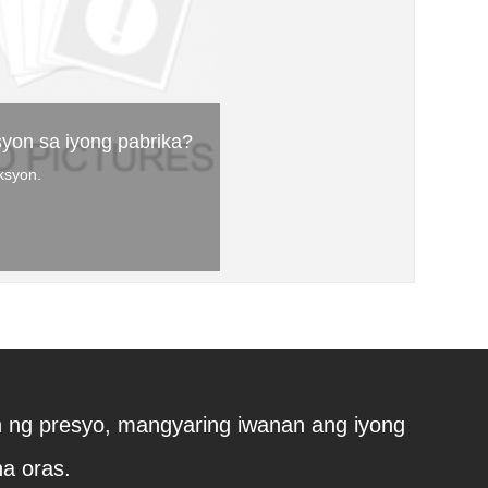
syon sa iyong pabrika?
ksyon.
n ng presyo, mangyaring iwanan ang iyong
a oras.