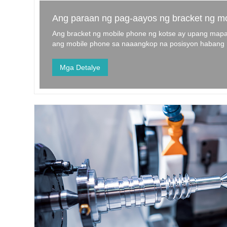
Ang paraan ng pag-aayos ng bracket ng mo
Ang bracket ng mobile phone ng kotse ay upang mapad
ang mobile phone sa naaangkop na posisyon haban
maginhawang ibaba ito o direktang gumana, ang kagi
ang mga pangunahing kinakailangan.
Mga Detalye