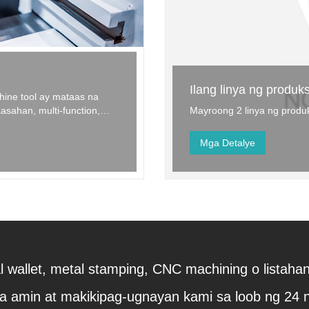
Ilang linya ng produk
ine tool ay mataas na
sahan, multi-function,
Mayroong 2 linya ng produ
nahing kalakaran sa pag-
Mga Detalye
 wallet, metal stamping, CNC machining o listaha
sa amin at makikipag-ugnayan kami sa loob ng 24 n