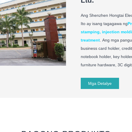
Ltd.
Ang Shenzhen Hongtai Elect
Ito ay isang tagagawa ng
Pr
stamping, injection mold
treatment
. Ang mga pangu
business card holder, credi
notebook holder, key holde
furniture hardware, 3C digi
team, 6-person customer s
maraming taon ng karanasa
Mga Detalye