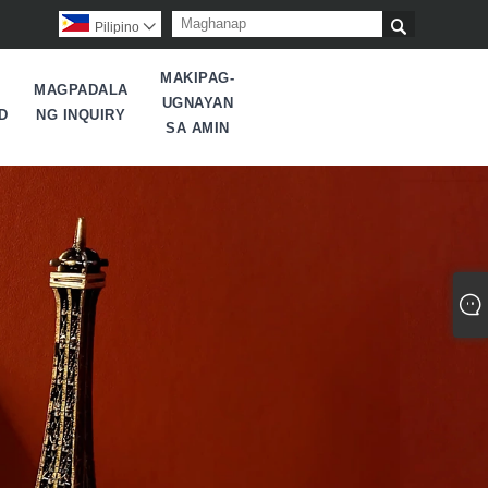

Pilipino

MAKIPAG-
MAGPADALA
UGNAYAN
D
NG INQUIRY
SA AMIN