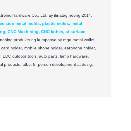
ronic Hardware Co., Ltd. ay itinatag noong 2014.
ecision metal molds, plastic molds, metal
ing, CNC Machining, CNC lathes, at surface
nahing produkto ng kumpanya ay mga metal wallet,
t card holder, mobile phone holder, earphone holder,
r, EDC outdoor tools, auto parts, lamp hardware,
tal products, atbp. 5- person development at design
ervice team, 50 front-line na manggagawa na may
n sa industriya.