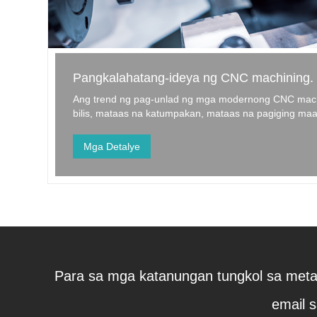
Pangkalahatang-ideya ng CNC machining.
Ang trend ng pag-unlad ng mga modernong CNC mach
bilis, mataas na katumpakan, mataas na pagiging maaa
tambalan, matalino at bukas na istraktura. Ang pangu
unlad ay ang pag-unlad...
Mga Detalye
Para sa mga katanungan tungkol sa metal
email 