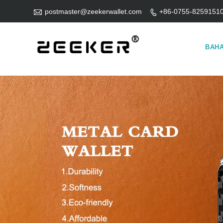

postmaster@zeekerwallet.com
+86-0755-8259151

BAH