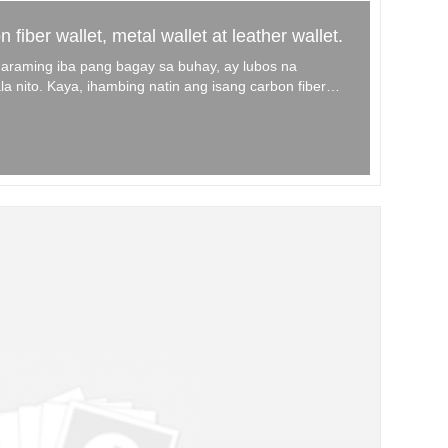
iber wallet, metal wallet at leather wallet.
maraming iba pang bagay sa buhay, ay lubos na
a nito. Kaya, ihambing natin ang isang carbon fiber
ka, at isang leather na pitaka. Ilista lamang ang mga